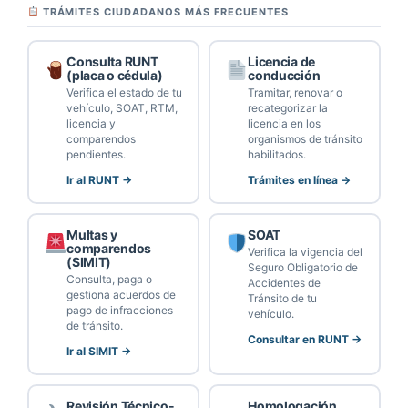
TRÁMITES CIUDADANOS MÁS FRECUENTES
Consulta RUNT
Licencia de
(placa o cédula)
conducción
Verifica el estado de tu
Tramitar, renovar o
vehículo, SOAT, RTM,
recategorizar la
licencia y
licencia en los
comparendos
organismos de tránsito
pendientes.
habilitados.
Ir al RUNT →
Trámites en línea →
Multas y
SOAT
comparendos
Verifica la vigencia del
(SIMIT)
Seguro Obligatorio de
Consulta, paga o
Accidentes de
gestiona acuerdos de
Tránsito de tu
pago de infracciones
vehículo.
de tránsito.
Consultar en RUNT →
Ir al SIMIT →
Revisión Técnico-
Homologación