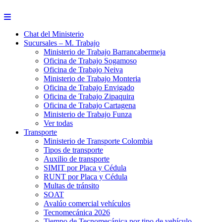
Saltar
al
contenido
Chat del Ministerio
Sucursales – M. Trabajo
Ministerio de Trabajo Barrancabermeja
Oficina de Trabajo Sogamoso
Oficina de Trabajo Neiva
Ministerio de Trabajo Monteria
Oficina de Trabajo Envigado
Oficina de Trabajo Zipaquira
Oficina de Trabajo Cartagena
Ministerio de Trabajo Funza
Ver todas
Transporte
Ministerio de Transporte Colombia
Tipos de transporte
Auxilio de transporte
SIMIT por Placa y Cédula
RUNT por Placa y Cédula
Multas de tránsito
SOAT
Avalúo comercial vehículos
Tecnomecánica 2026
Tiempo de Tecnomecánica por tipo de vehículo